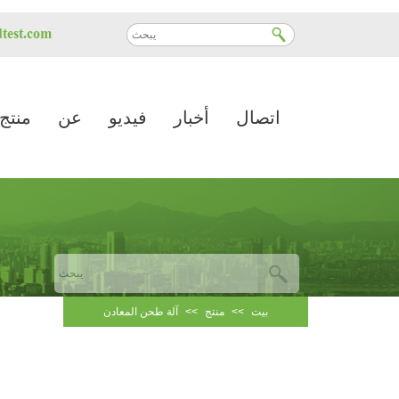
test.com
اتصال
أخبار
فيديو
عن
منتج
بيت
>>
منتج
>>
آلة طحن المعادن