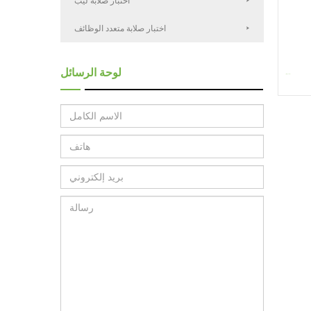
اختبار صلابة ليب
اختبار صلابة متعدد الوظائف
لوحة الرسائل
آلة طحن المعادن M...