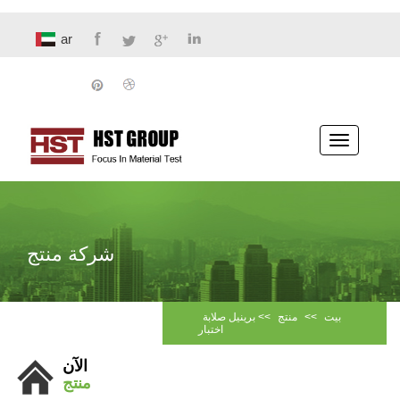
ar
تبديل
الملاحة
شركة منتج
بيت
>>
منتج
>>
برينيل صلابة
اختبار
الآن
منتج