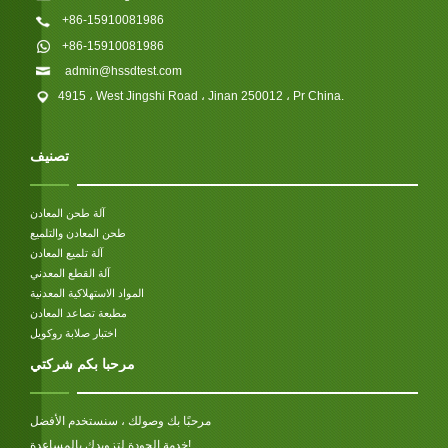
+86-15910081986
+86-15910081986
admin@hssdtest.com
4915 ، West Jingshi Road ، Jinan 250012 ، Pr China.
تصنيف
آلة طحن المعادن
طحن المعادن والتلميع
آلة تلميع المعادن
آلة القطع المعدني
المواد الاستهلاكية المعدنية
مطبعة تصاعد المعادن
اختبار صلابة روكويل
مرحبا بكم شركتي
مرحبًا بك وصولك ، سنستخدم الأفضل
خدمة الجودة لتزويدك بالمساعدة!