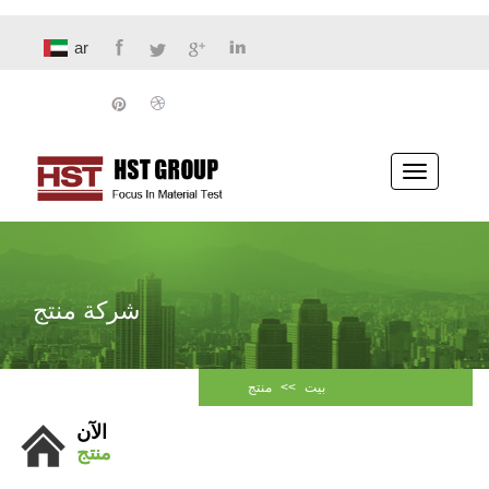
ar
تبديل
الملاحة
شركة منتج
بيت
>>
منتج
الآن
منتج