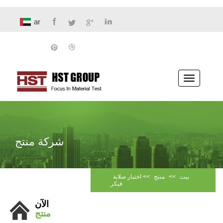
ar
تبديل
الملاحة
شركة منتج
اختبار صلابة
>>
منتج
>>
بيت
فيكر
الآن
منتج