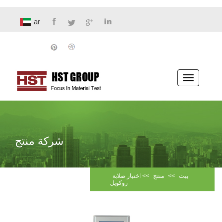
ar
تبديل
الملاحة
شركة منتج
بيت
>>
منتج
>>
اختبار صلابة
روكويل