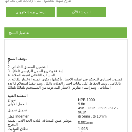
طرق سهلة للحصول على الإجابات التي تحتاجها
الدردشة الآن
إرسال بريد إلكتروني
تفاصيل المنتج
وصف المنتج:
1.
2. التحميل المسبق التلقائي
3. إضافة وتفريغ الحمل الرئيسي تلقائيًا
4. الحساب التلقائي لقيمة الصلابة
5. كمبيوتر اختياري للتحكم في عملية الاختبار بأكملها ، تكون عملية الاختبار تلقائية
بالكامل ، ويتم الحفاظ على بيانات اختبار الصلابة دائمًا ، ويتم تنفيذ استعلام قاعدة
البيانات ، ويتم إنشاء تقارير الاختبار المدعومة من المستخدم تلقائيًا تلقائيًا
المعلمة الفنية:
HPB-1000
نموذج
9.8n
الحمل الأولي
49n ، 132n ، 358n ، 612 ،
تحميل تحميل
961n
ф 5mm ، ф 10mm
قطر Indenter
مؤشر عمق المسافة البادئة الحد الأدنى لقيمة
0.001mm
التخرج
1-99S
نطاق التوقيت