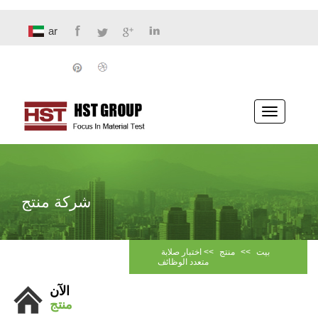
ar
تبديل
الملاحة
شركة منتج
بيت
>>
منتج
>>
اختبار صلابة
متعدد الوظائف
الآن
منتج