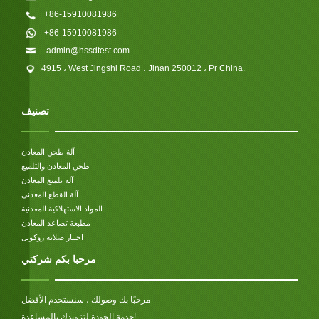
+86-15910081986
+86-15910081986
admin@hssdtest.com
4915 ، West Jingshi Road ، Jinan 250012 ، Pr China.
تصنيف
آلة طحن المعادن
طحن المعادن والتلميع
آلة تلميع المعادن
آلة القطع المعدني
المواد الاستهلاكية المعدنية
مطبعة تصاعد المعادن
اختبار صلابة روكويل
مرحبا بكم شركتي
مرحبًا بك وصولك ، سنستخدم الأفضل
خدمة الجودة لتزويدك بالمساعدة!