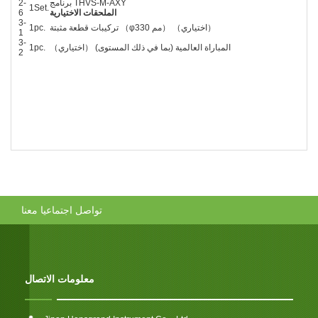
برنامج THVS-M-AXY
2-
1Set.
الملحقات الاختيارية
6
3-
تركيبات قطعة مثبتة （φ330 مم） （اختياري）
1pc.
1
3-
المباراة العالمية (بما في ذلك المستوى) （اختياري）
1pc.
2
تواصل اجتماعيا معنا
معلومات الاتصال