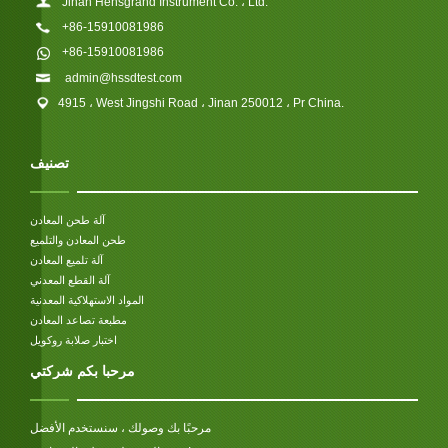
Jinan Hensgrand Instrument Co. ، Ltd.
+86-15910081986
+86-15910081986
admin@hssdtest.com
4915 ، West Jingshi Road ، Jinan 250012 ، Pr China.
تصنيف
آلة طحن المعادن
طحن المعادن والتلميع
آلة تلميع المعادن
آلة القطع المعدني
المواد الاستهلاكية المعدنية
مطبعة تصاعد المعادن
اختبار صلابة روكويل
مرحبا بكم شركتي
مرحبًا بك وصولك ، سنستخدم الأفضل