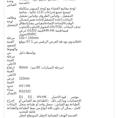
وحدة
العدسة）
القياس
لوحة مفاتيح الغشاء مع لوحة كمبيوتر متكاملة
عالية ، شاشة LCD لمسح جميع إجراءات
التشغيل ، وقياس الظروف وقياس تشغيل
وظائف
البيانات-إعادة التشغيل/إعادة تعيين/مسكن
لوحة
الوقت/الإضاءة الإضاءة/مقياس مفتاح/نطاق
التشغيل
التحويل/التناوب/التناوب (AUTO)/حذف البيانات ،
عرض D1/D2 قيمة/HR-HK قيمة/قيمة
التحويل/HRC.
150 × 150mm
مرحلة
موقع XY اليدوي مع دقة العرض الرقمي من 1μm
العينة
الصعود
والهبوط
بواسطة دليل
من
مرحلة
العينة
الأعلى.
90mm （مرحلة السيارات: 80 مم）
ارتفاع
العينة
الأعلى.
110mm
عرض
العينة
HV / HK
حدود
ميناء
RS232C
الاتصال
D1 、 D2 、 HV-HK مؤشر 、 قوة الاختبار 、
الإحصائيات وما إلى ذلك （الطباعة بعد القياس أو
إخراج
الطباعة مع القياس ، سجل واحد أو طباعة سجل
البيانات
كامل ، يمكن أن تكون ثلاثة أنواع من نمط الطباعة
والطباعة
قابلة للتحديد.
العدسة الهدف الفضائية الحقل المسطح لجعل