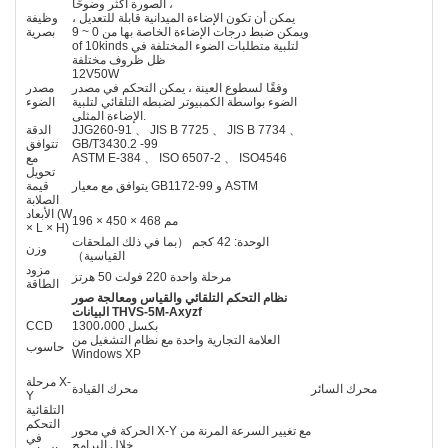
الصورة أكثر وضوحًا ،
يمكن أن تكون الإضاءة الميدانية قابلة للتعديل ،
وظيفة
ويمكن ضبط درجات الإضاءة الخاصة بها من 0 ~ 9
بصرية
of 10kinds لتلبية متطلبات الضوء المختلفة في
ظل ظروف مختلفة
12V50W
وفقًا لسطوع العينة ، يمكن التحكم في مصدر
مصدر
الضوء بواسطة الكمبيوتر لضبطه التلقائي لتلبية
الضوء
الإضاءة المثلى.
JJG260-91 、 JIS B 7725 、 JIS B 7734 、
الدقة
GB/T3430.2 -99
تتوافق
ASTM E-384 、 ISO 6507-2 、 ISO4546
مع
تحويل
يتوافق مع معيار GB1172-99 و ASTM
قيمة
الصلابة
الأبعاد (W
196 × 450 × 468 مم
× L × H)
الوحدة: 42 كجم （بما في ذلك الملحقات
وزن
القياسية）
مزود
مرحلة واحدة 220 فولت 50 هرتز
الطاقة
نظام التحكم التلقائي والقياس ومعالجة صور
البيانات THVS-5M-Axyzf
1300،000 بكسل
CCD
العلامة التجارية واحدة مع نظام التشغيل من
حاسوب
Windows XP
مرحلة X-
محرك السائر
محرك القيادة
Y
التلقائية
التحكم
الحركة في محور X-Y مع تغيير السرعة المرنة من
في
خلال البرامج