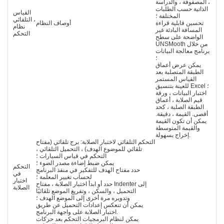
، المصفوفة ، والدراسة
الذاتية حسب الطلبات
القياس
المختلفة ؛
التلقائي ،
تحسين قابلية قراءة
أوصاف النظام
نظام
المسافة البادئة غير
التحكم
الواضحة على سطح
UNSMooth من خلال
برنامج معالجة البيانات
؛
يمكن عرض أعماق
الطبقة المتصلبة بعد
القياس المستمر
للعينة بتنسيق Excel ؛
اختبار البيانات ، ورقة
قيم الصلابة ، أعماق
الطبقة الصلبة ، كحد
أقصى. القيمة ، دقيقة.
يمكن أن تكون القيمة
والقيمة المتوسطة
إخراج بسهولة.
التحكم التلقائي لاختبار الصلابة: برج تلقائي (مفتاح
تلقائي للموضوع الهدف) ، التحميل التلقائي ،
التحكم في قياس السيارات ؛
يمكن ضبط إضاءة مصدر الضوء ؛
التحكم
حدد مفتاح الهدف للتفكير في منفذ البرنامج
في
لحساب تغيير المعلمة ؛
اختبار
حدد أو ابدأ اختبار الصلابة ، مفتاح Indenter إلى
الصلابة
التحميل ، والسكن ، وتفريغ الموضع تلقائيًا
وتدويره مرة أخرى إلى الموضع الهدف ؛
يمكن أن تنعكس إعدادات التحميل عن طريق
اختبار الصلابة على واجهة البرنامج.
يمكن لنظام البرمجيات التحكم بعد حركات