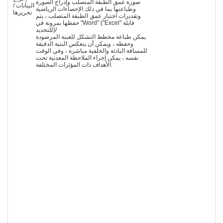
صورة عمق الطبقة المتصلب وإدراج الصورة
البيانات /
وطباعتها بما في ذلك الإحصاءات الرياضية
تحريرها
وتقديرات اختبار عمق الطبقة المتصلب ، يتم
حفظها بمرونة في "Word" ("Excel" قابلة
للتحديد)/
يمكن طباعة مخطط التشكل للعينة المرصودة
وحفظه ، ويمكن أن ينعكس البنية الدقيقة
للمسافة البادئة والخلفية مباشرة ، وفي الوقت
نفسه ، يمكن إجراء الملاحظة المعدنية تحت
الأهداف ذات المؤثرات المختلفة.