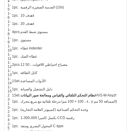
4
1-
العدسة الصغيرة الرقمية (10x)
1pc.
5
1-
هدف 10x
1pc.
6
1-
هدف 20x
1pc.
7
1-
مستوى ضبط القدم
4pcs.
8
1-
مستوي
1pc.
9
1-
غطاء indenter
1pc.
10
1-
غطاء الصك
1pc.
11
1-
12 فولت ، 50W مصباح احتياطي
2pcs.
12
1-
كابل الطاقة
1pc.
13
1-
الأدوات المساعدة
1Set.
14
1-
دليل التشغيل والصيانة
1pc.
15
HVS-M-Axyzf
نظام التحكم التلقائي والقياس ومعالجة صور البيانات
1Set.
2
2-
مرحلة تلقائية مع مربع محرك (100 × 100 مم ، x ، y المسافة 50 مم)
1pc.
1
2-
وحدة التحكم الصناعية (كمبيوتر العلامة التجارية)
1pc.
2
2-
1،300،000 بكسل كاميرا CCD رقمية
1pc.
4
2-
المحول البصري ومنفذ C-type
1pc.
5