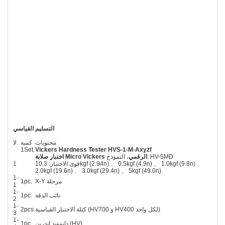
التسليم القياسي
محتويات
كمية
لا.
1Set.
Vickers Hardness Tester HVS-1-M-Axyzf
، النموذج: HV-5MD
اختبار صلابة Micro Vickers الرقمي
قوى الاختبار: 10.3kgf (2.94n) 、 0.5kgf (4.9n) 、 1.0kgf (9.8n) 、
1
2.0kgf (19.6n) 、 3.0kgf (29.4n) 、 5kgf (49.0n)
1-
X-Y مرحلة
1pc.
1
1-
نائب الدقة
1pc.
2
1-
كتلة الاختبار القياسية (HV700 و HV400 لكل واحد)
2pcs.
3
1-
دايموند إندرين (HV)
1pc.