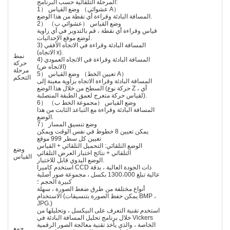
المرحلة التلقائية حسب البرنامج:
1） وضع القياس （عشوائي A）
المسافة البادئة وقراءة أي نقطة من هذا الوضع.
2） وضع القياس （عشوائي ب）
قياس وقراءة أي نقطة ، قم بالتدوير في أي زاوية
لوضع موقع الإحداثيات.
3) المسافة البادئة وقراءة في الاتجاه الأفقي
(الاتجاه x).
نمط
4) المسافة البادئة وقراءة في الاتجاه العمودي
حركة
(الاتجاه ص)
مرحلة
5） وضع القياس （تعيين الخط A）
التحكم
المسافة البادئة وقراءة الاتجاه بزاوية معينة إلى
السطح من خلال هذا الوضع (حركة نوع Z ، أي
لقياس حركة متعرج لعمق الطبقة المتصلبة).
6） وضع القياس （مجموعة الخط ب）
المسافة البادئة وقراءة مع التباعد الثابت من هذا
الوضع.
7） وضع تنسيق المسار
يمكن تعيين 8 خطوط في نفس الوقت ويمكن
تعيين كل سطر 999 موقع
الوضع التلقائي: التحميل التلقائي + القياس
وضع
التلقائي + نتائج اختبار العرض التلقائي
القياس
الوضع اليدوي قابل للاختيار.
استخدم كاميرا CCD ذات الجودة العالية ، بدقة
عالية تبلغ 1300،000 بكسل ، مجموعة صور أصلية
كبيرة الحجم ؛
أنواع مختلفة من طرق ضغط الصورة ، سهلة
الاستخدام (يمكن حفظ الصورة بتنسيقات BMP ،
JPG.)
استخدم تقنية التعرف على البيكسل ، وتحليلها من
خلال برنامج تحليل المسافة البادئة في Vickers
الخاصة ، والذي يأخذ تقنية معالجة الصور الرقمية
جمع