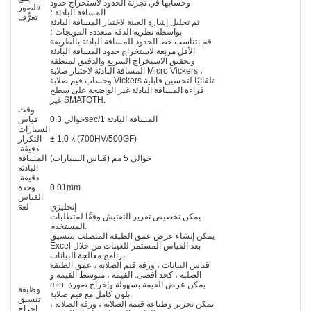
وحسابها في تجزئة الحدود لاستخراج حدود
الصور/
المسافة البادئة ؛
تعرُّف
ثم تحليل إشارة العينة لاختبار المسافة البادئة
بواسطة نظرية الدقة متعددة المويجات ؛
قم بتناسب خط الحدود للمسافة البادئة بالطريقة
الأقل مربعة لاستخراج حدود المسافة البادئة
وتحقيق الاستخراج السريع والدقيق لمنطقة
المسافة البادئة لاختبار صلابة Micro Vickers ،
وحساب قيم صلابة Vickers تلقائيًا لتحسين قابلية
قراءة المسافة البادئة غير الواضحة على سطح
غير SMATOTH.
وقت
حوالي 0.3sec/1 المسافة البادئة
قياس
السيارات
± 1.0 ٪ (700HV/500GF)
التكرار
دقيقة.
حوالي 5 مم (قياس السيارات)
المسافة
البادئة
دقيقة.
0.01mm
وحدة
القياس
إنجليزي
لغة
يمكن تخصيص تقرير التفتيش وفقًا لمتطلبات
المستخدم.
يمكن إنشاء عرض عمق الطبقة المتصلب بتنسيق
Excel بعد القياس المستمر للعينات من خلال
برنامج معالجة البيانات.
قياس البيانات ، ورقة قيم الصلابة ، عمق الطبقة
الصلبة ، كحد أقصى. القيمة ، متوسط القيمة و
min. يمكن عرض القيمة بسهولة وإخراج صورة
وظيفة
بلون كامل مع قيم صلابة.
تنسيق
يمكن تحرير وطباعة قيمة الصلابة ، ورقة الصلابة ،
إخراج