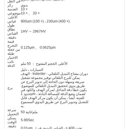
في النقل
يدوي
ركز
10 ×
العدسة
10 × 、 20 ×
موضوعي
الأعلى.
900um (100 ×) ، 230um (400 ×)
قياس
طول
نطاق
1HV ～ 2967HV
القياس
دقيقة.
قيمة
التخرج
0.125μm 、 0.0625μm
من عجلة
طبلة
الاختبار
نائب
الأعلى. الحجم المفتوح ： 50 ملم
الدقة
السيارات ، دليل
الهدف - Indenter - دوران مفتاح التبديل التلقائي
يمكن للبرج التلقائي توفير مجموعة تشغيل
سريعة وسهلة دون الحاجة إلى تدوير البرج عن
طريق يدوي لتحقيق التبديل التلقائي للموضوع.
برج
يكون خطأ دقة التداخل لمركز الهدف والكود في
حدود 1μm ، لضمان وضع الدقة للمسافة البادئة
للعينة. أيضا ، يمكن أن يكون مركز الهدف قابل
للتعديل وتدوير البرج عن طريق اليدوي المسموح
به.
سرعة
50 ملم/ثانية
التحميل
يسكن
5-99Sec
الوقت
دقيقة.
0.01μm （تحت 400 × ، القياس اليدوي في