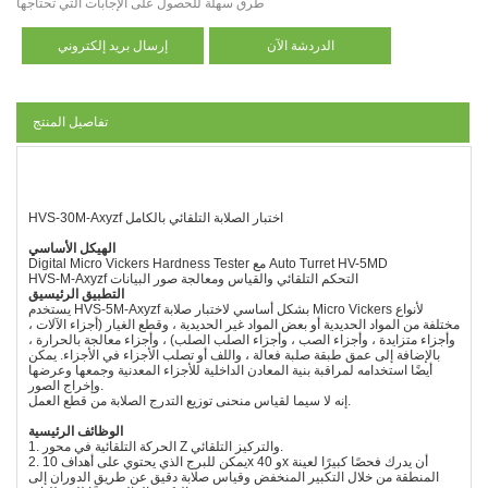
طرق سهلة للحصول على الإجابات التي تحتاجها
الدردشة الآن
إرسال بريد إلكتروني
تفاصيل المنتج
HVS-30M-Axyzf اختبار الصلابة التلقائي بالكامل
الهيكل الأساسي
Digital Micro Vickers Hardness Tester مع Auto Turret HV-5MD
HVS-M-Axyzf التحكم التلقائي والقياس ومعالجة صور البيانات
التطبيق الرئيسي
ق
يستخدم HVS-5M-Axyzf بشكل أساسي لاختبار صلابة Micro Vickers لأنواع
مختلفة من المواد الحديدية أو بعض المواد غير الحديدية ، وقطع الغيار (أجزاء الآلات ،
وأجزاء متزايدة ، وأجزاء الصب ، وأجزاء الصلب الصلب) ، وأجزاء معالجة بالحرارة ،
بالإضافة إلى عمق طبقة صلبة فعالة ، واللف أو تصلب الأجزاء في الأجزاء. يمكن
أيضًا استخدامه لمراقبة بنية المعادن الداخلية للأجزاء المعدنية وجمعها وعرضها
وإخراج الصور.
إنه لا سيما لقياس منحنى توزيع التدرج الصلابة من قطع العمل.
الوظائف الرئيسية
1. الحركة التلقائية في محور Z والتركيز التلقائي.
2. يمكن للبرج الذي يحتوي على أهداف 10x و 40x أن يدرك فحصًا كبيرًا لعينة
المنطقة من خلال التكبير المنخفض وقياس صلابة دقيق عن طريق الدوران إلى