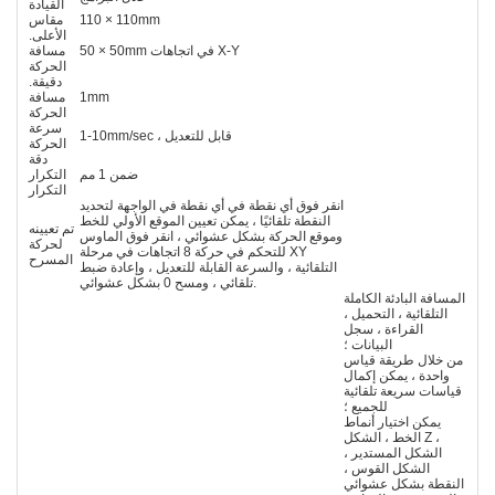
القيادة
110 × 110mm
مقاس
الأعلى.
50 × 50mm في اتجاهات X-Y
مسافة
الحركة
دقيقة.
1mm
مسافة
الحركة
سرعة
1-10mm/sec ، قابل للتعديل
الحركة
دقة
ضمن 1 مم
التكرار
التكرار
انقر فوق أي نقطة في أي نقطة في الواجهة لتحديد
النقطة تلقائيًا ، يمكن تعيين الموقع الأولي للخط
تم تعيينه
وموقع الحركة بشكل عشوائي ، انقر فوق الماوس
لحركة
للتحكم في حركة 8 اتجاهات في مرحلة XY
المسرح
التلقائية ، والسرعة القابلة للتعديل ، وإعادة ضبط
تلقائي ، ومسح 0 بشكل عشوائي.
المسافة البادئة الكاملة
التلقائية ، التحميل ،
القراءة ، سجل
البيانات ؛
من خلال طريقة قياس
واحدة ، يمكن إكمال
قياسات سريعة تلقائية
للجميع ؛
يمكن اختيار أنماط
الخط ، الشكل Z ،
الشكل المستدير ،
الشكل القوس ،
النقطة بشكل عشوائي