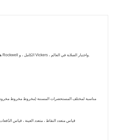
يعد اختبار صلابة التصفح التلقائي التلقائي التلقائي HBRVI-150-15 هو برينيل التلقائي الكامل ، و Rockwell الكامل ، و Vickers ، واختبار الصلابة في العالم.
10. قياس متعدد النقاط ، متعدد العينة ، قياس الدُف