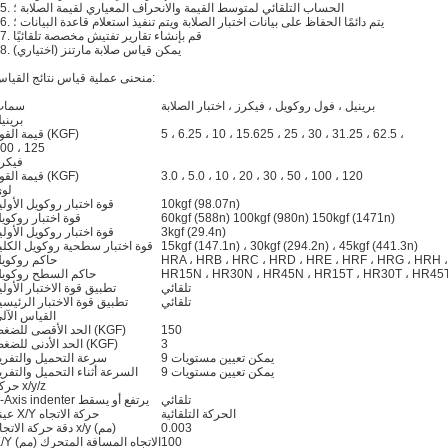
15. الحساب التلقائي لمتوسط القيمة والانحراف المعياري لقيمة الصلابة ؛
16. يتم دائمًا الحفاظ على بيانات اختبار الصلابة ويتم تنفيذ استعلام قاعدة البيانات ؛
17. قم بإنشاء تقارير تفتيش مخصصة تلقائيًا
18. يمكن قياس صلابة مارتنز (اختياري)
منحنى عملية قياس نتائج القياس:
برينيل ، فول روكويل ، فيكرز ، اختبار الصلابة
سمات
بريني
5 ، 6.25 ، 10 ، 15.625 ، 25 ، 30 ، 31.25 ، 62.5 ،
قيمة القوة (KGF)
00 ، 125
فيكر
3.0 ، 5.0 ، 10 ، 20 ، 30 ، 50 ، 100 ، 120
قيمة القوة (KGF)
لو
10kgf (98.07n)
قوة اختبار روكويل الأولي
60kgf (588n) 100kgf (980n) 150kgf (1471n)
قوة اختبار روكوي
3kgf (29.4n)
قوة اختبار روكويل الأولي
15kgf (147.1n) ، 30kgf (294.2n) ، 45kgf (441.3n)
قوة اختبار سطحية روكويل الكلي
HRA ، HRB ، HRC ، HRD ، HRE ، HRF ، HRG ، HRH 
حاكم روكوي
HR15N ، HR30N ، HR45N ، HR15T ، HR30T ، HR45
حاكم السطح روكوي
تلقائي
تطبيق قوة الاختبار الأولي
تلقائي
تطبيق قوة الاختبار الرئيسي
القياس الآل
150
الحد الأقصى للضغط (KGF)
3
الحد الأدنى للضغط (KGF)
9 يمكن تعيين مستويات
سرعة التحميل والتفري
9 يمكن تعيين مستويات
السرعة أثناء التحميل والتفري
حركة x/y/z
تلقائي
Z-Axis indenter يرتفع أو يسقط
الحركة التلقائية
عينة X/Y حركة الاتجاه
0.003
دقة حركة الاتجاه x/y (مم)
100
X/Y الاتجاه المسافة المتحرك (مم)