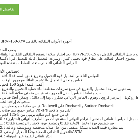
تفاصيل ال
HBRVI-150-XYA أجهزة الأدوات التلقائية بالكامل
وصف المنتج:
يحتوي اختبار الصلابة على نطاق قوة تحميل كبير ، وسرعة التحميل قابلة للتعديل في الأقسام.
القياس التلقائي التلقائي متعدد النقاط ، متعددة العينة.
خصائص الأداء:
1. القياس التلقائي لتحميل قوة التحميل وتفريغ عمق المسافة البادئة
2. قياس منحنى التحميل والتشريد تلقائيًا مع مرور الوقت
3. أقصى قيمة القوة: 150 كجم
4. يتم تعيين سرعة التحميل والتفريغ في تسع سرعات مختلفة أثناء عملية التحميل والتفريغ
5. حدد منطقة القياس أسفل المجهر ، ثم قياس منحنى صلابة المنطقة
6. مناسبة لمختلف المستحضرات المسننة (مخروط مخروط مخروط روكو
منحنيات إزاحة الحم
7. قياس صلابة جميع مقاييس Rockwell على Rockwell و Surface Rockwell
8. قياس جميع قيم صلابة Vickers أعلى من 2 كجم
9. قياس جميع قيم صلابة برينيل من 5-125 كجم
عات ، مثل القياس التلقائي لمنحنى التراجع النهائي لستة عينات من الطرف النهائي (اختياري) ؛
11. قم بتطبيق قوة الاختبار الأولية تلقائيًا وتطبيق قوة الاختبار الرئيسية تلقائيًا ؛
12. يتم معايرة قيمة الصلابة بشكل منفصل من أجل صلابة منخفضة ومتوسطة وعالية ؛
13. التحويل التلقائي للصلابة وفقًا للمعيار الوطني/ASTM
14. إنذار تلقائي للقيمة غير المؤهلة ؛