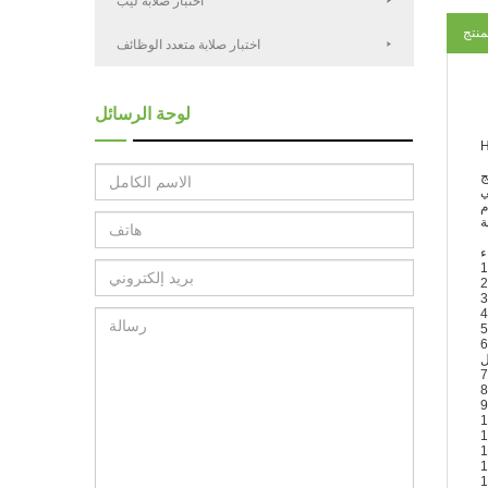
اختبار صلابة ليب
منتج
اختبار صلابة متعدد الوظائف
لوحة الرسائل
يل ، إندريتر كروي ، وهرم ، الماس الرباعي فيكرز ، وما إلى ذلك) ، ويمكن أيضًا قياس
ل