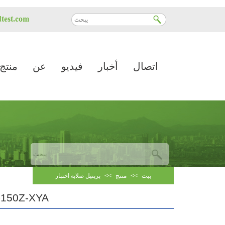
test.com
اتصال
أخبار
فيديو
عن
منتج
بيت
>>
منتج
>>
برينيل صلابة اختبار
-150Z-XYA