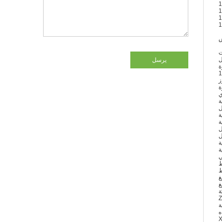
ل
يرسل
1
ز
ي
ة
ل
ة
ة
ل
ل
ة
ة
ي
غ
غ