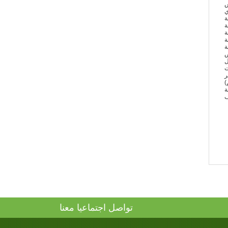
س
ي
ة
ة
ة
ة
ة
ص
ل
ت
ر
)
ة
ف
تواصل اجتماعيا معنا