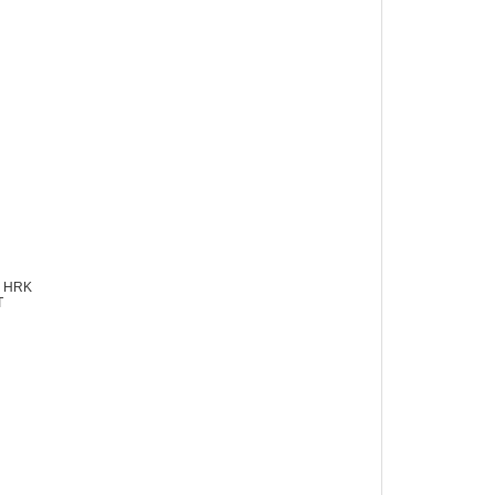
، HRK
T