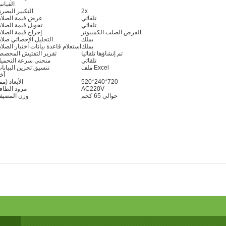
القيا
2x
التكبير البصر
تلقائي
عرض قيمة الصلاب
تلقائي
تحويل قيمة الصلاب
القرص الصلب الكمبيوتر
إخراج قيمة الصلاب
يملك
التحليل الإحصائي صلاب
يملك
استعلام قاعدة بيانات اختبار الصلاب
تم إنشاؤها تلقائيا
تقرير التفتيش المخص
تلقائي
منحنى سرعة التحمي
ملف Excel
تنسيق تخزين البيانا
آخ
520*240*720
الأبعاد (مم
AC220V
مزود الطاق
حوالي 65 كجم
وزن المضي