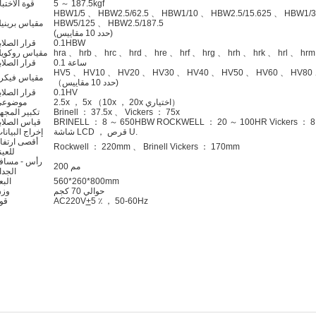
5 ～ 187.5kgf
قوة الاختبا
HBW1/5 、 HBW2.5/62.5 、 HBW1/10 、 HBW2.5/15.625 、 HBW1/3
HBW5/125 、 HBW2.5/187.5
مقياس بريني
(حدد 10 مقاييس)
0.1HBW
قرار الصلاب
hra 、 hrb 、 hrc 、 hrd 、 hre 、 hrf 、 hrg 、 hrh 、 hrk 、 hrl 、 hrm
مقياس روكوي
0.1 ساعة
قرار الصلاب
HV5 、 HV10 、 HV20 、 HV30 、 HV40 、 HV50 、 HV60 、 HV80
مقياس فيكر
（حدد 10 مقاييس)
0.1HV
قرار الصلاب
2.5x ， 5x （10x ， 20x اختياري）
موضوع
Brinell ： 37.5x 、 Vickers ： 75x
تكبير المجه
BRINELL ： 8 ～ 650HBW ROCKWELL ： 20 ～ 100HR Vickers ： 8
قياس الصلاب
شاشة LCD ， قرص U.
إخراج البيانا
أقصى ارتفا
Rockwell ： 220mm 、 Brinell Vickers ： 170mm
للعين
رأس - مساف
200 مم
الجدا
560*260*800mm
البع
حوالي 70 كجم
وز
5 ٪ ， 50-60Hz
+
AC220V
قو