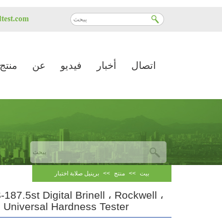
test.com
اتصال
أخبار
فيديو
عن
منتج
بيت
>>
منتج
>>
برينيل صلابة اختبار
87.5st Digital Brinell ، Rockwell ،
 Universal Hardness Tester