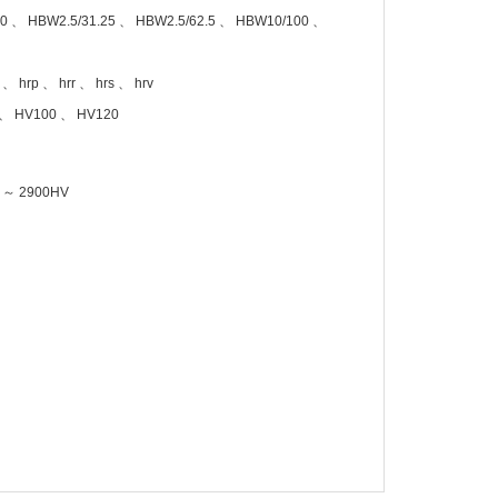
0 、 HBW2.5/31.25 、 HBW2.5/62.5 、 HBW10/100 、
 、 hrp 、 hrr 、 hrs 、 hrv
 、 HV100 、 HV120
 ～ 2900HV