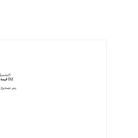
2. التح
بنية العدسة مع تشفير رقمي ، قياس D1 ، قيمة D2 ، LCD عرض مباشرة قيمة صلابة و D1 ، قيمة D2
5. يتم تصحي