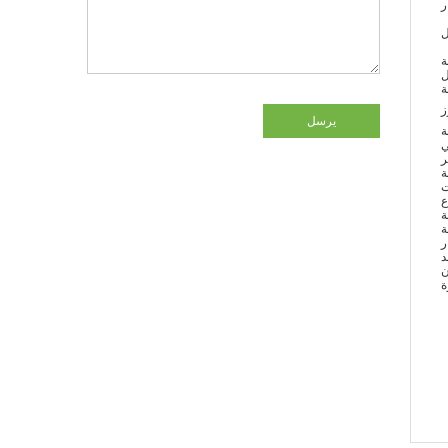
ر
ل
ة
ل
ة
ز
يرسل
ة
ي
ر
ة
ت
ع
ة
ة
ر
د
ن
ة