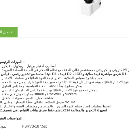
تفاصيل ال
：
الميزات الرئيسي
1. أساليب اختبار برينيل ، روكويل ، فيكرز
ميل الإلكتروني والكهربائي ، مستشعر عالي الدقة ، مع نظام التحكم في الحلقة المغلقة الفريدة
.
4. حدد مباشرة مقياس الصلابة ، تتغير قيمة القوة تلقائيًا في معلمات الاختبار
ح قوة الاختبار تلقائيًا ، ويتم تعويض كل قوة تلقائيًا. تم تحسين دقة القوة بترتيب من حيث الحجم
6. يمكن معايرة وفقًا لكتلة الصلابة القياسية أو مقياس الطول
7. يمكن تصحيح قوة الاختبار تلقائيًا بواسطة مقياس الديناميكي القياسي
8. يمكن تحويل قيم صلابة Brinell و Rockwell و Vickers
9. شاشة تعمل باللمس ، سهلة التشغيل
10. تحويل الصلابة التلقائي وفقًا للمعيار الوطني /ASTM
11. اضبط معلمات إعداد حماية كلمة المرور ، والمزيد من معلومات العينة والاختبار
يتم حفظ ضياق بيانات القياس في تنسيق Excel لسهولة التحرير والمعالجة
2.
：
المواصفات الفني
HBRVS-187.5st
نموذ