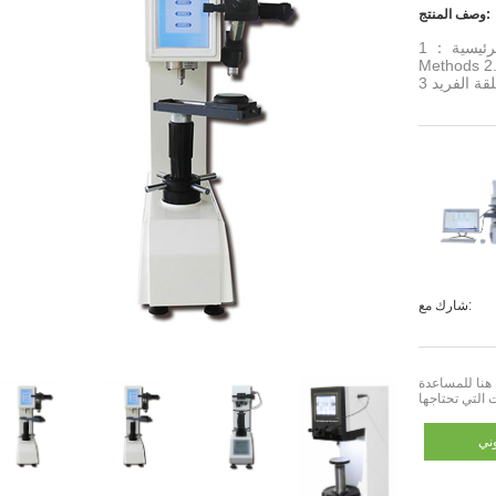
وصف المنتج:
الميزات الرئيسية ： 1. Brinell مجهز ، Rockwell ، Vickers Test
ستشعر عالي الدقة ، مع
شارك مع:
التي تحتاجها
ني