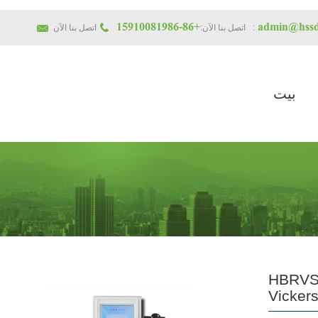
+86-15910081986
admin@hssd
اتصل بنا الآن:
اتصل بنا الآن:
بيت
HBRVS-1
Vickers